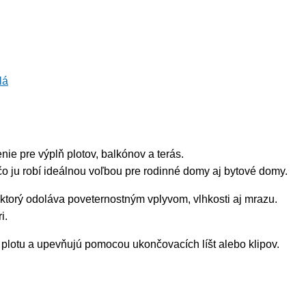
lá
ie pre výplň plotov, balkónov a terás.
ju robí ideálnou voľbou pre rodinné domy aj bytové domy.
 ktorý odoláva poveternostným vplyvom, vlhkosti aj mrazu.
i.
 plotu a upevňujú pomocou ukončovacích líšt alebo klipov.