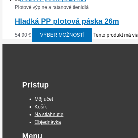
Plotové výplne a ratanové tienidlá
Hladká PP plotová páska 26m
54,90
€
VÝBER MOŽNOSTÍ
Tento produkt má via
Prístup
Môj účet
Košík
Na stiahnutie
Objednávka
Menu