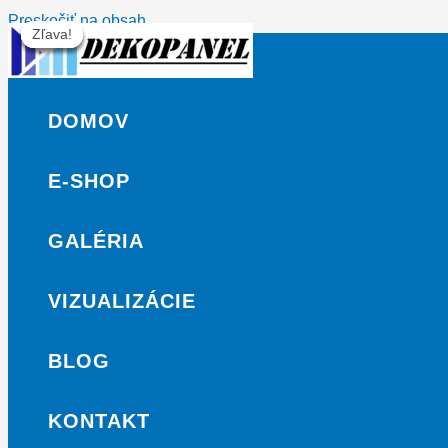
Preskočiť na obsah
Zľava!
Zľava!
Zľava!
Zľava!
Zľava!
DOMOV
E-SHOP
GALÉRIA
VIZUALIZÁCIE
BLOG
KONTAKT