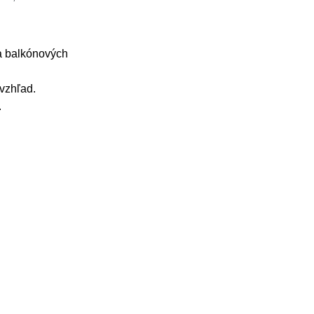
a balkónových
vzhľad.
.