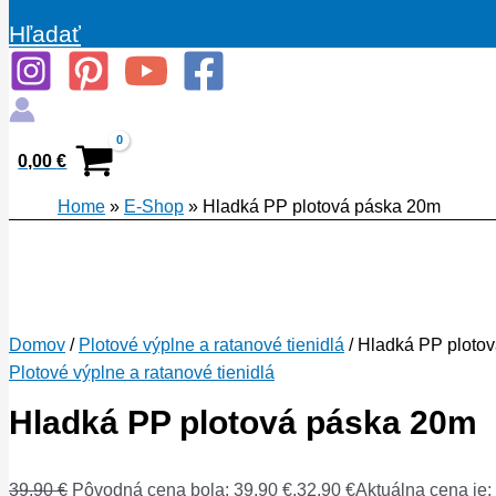
Hľadať
0,00
€
Home
»
E-Shop
»
Hladká PP plotová páska 20m
Domov
/
Plotové výplne a ratanové tienidlá
/ Hladká PP ploto
Plotové výplne a ratanové tienidlá
Hladká PP plotová páska 20m
39,90
€
Pôvodná cena bola: 39,90 €.
32,90
€
Aktuálna cena je: