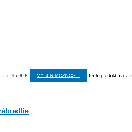
a je: 45,90 €.
VÝBER MOŽNOSTÍ
Tento produkt má via
zábradlie