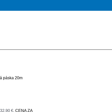
vá páska 20m
 32,90 €.
CENA ZA