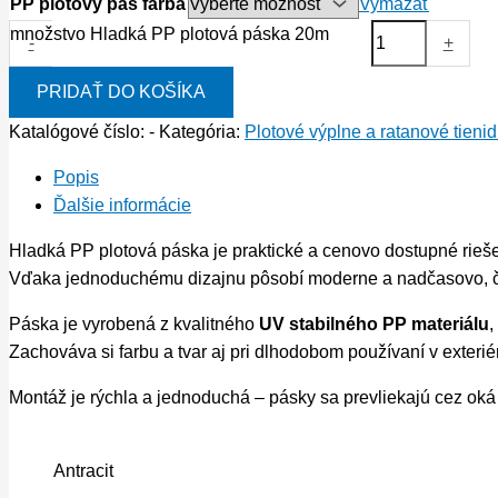
PP plotový pás farba
Vymazať
množstvo Hladká PP plotová páska 20m
-
+
PRIDAŤ DO KOŠÍKA
Katalógové číslo:
-
Kategória:
Plotové výplne a ratanové tienid
Popis
Ďalšie informácie
Hladká PP plotová páska je praktické a cenovo dostupné riešen
Vďaka jednoduchému dizajnu pôsobí moderne a nadčasovo, čo 
Páska je vyrobená z kvalitného
UV stabilného PP materiálu
,
Zachováva si farbu a tvar aj pri dlhodobom používaní v exteriér
Montáž je rýchla a jednoduchá – pásky sa prevliekajú cez oká
Antracit