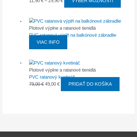
11,90
€
–
29,90
€
VÝBER MOŽNOSTÍ
Plotové výplne a ratanové tienidlá
PVC ratanová výplň na balkónové zábradlie
VIAC INFO
Plotové výplne a ratanové tienidlá
PVC ratanový kvetináč
79,00
€
49,00
€
PRIDAŤ DO KOŠÍKA