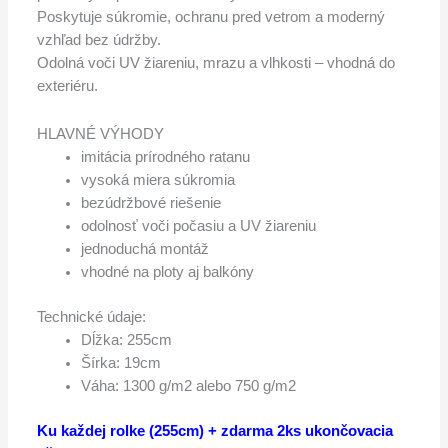
Poskytuje súkromie, ochranu pred vetrom a moderný
vzhľad bez údržby.
Odolná voči UV žiareniu, mrazu a vlhkosti – vhodná do
exteriéru.
HLAVNÉ VÝHODY
imitácia prírodného ratanu
vysoká miera súkromia
bezúdržbové riešenie
odolnosť voči počasiu a UV žiareniu
jednoduchá montáž
vhodné na ploty aj balkóny
Technické údaje:
Dĺžka: 255cm
Šírka: 19cm
Váha: 1300 g/m2 alebo 750 g/m2
Ku každej rolke (255cm) + zdarma 2ks ukončovacia