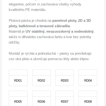
elegantne, pričom si zachováva všetky výhody
kvalitného PE materiálu.
Plotová páska je vhodná na
panelové ploty, 2D a 3D
ploty, balkónové a terasové zábradlia
.
Materiál je
UV stabilný, mrazuvzdorný a vodeodolný
,
takže si dlhodobo zachováva farbu a tvar bez potreby
údržby.
Montáž je rýchla a jednoduchá – pásky sa prevliekajú
cez oká plotu a ukončujú pomocou lišty alebo klipov.
RD01
RD02
RD03
RD04
RD05
RD06
RD07
RD08