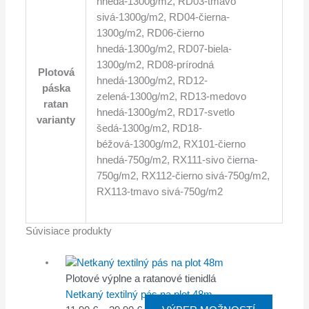
hnedá-1300g/m2, RD03-tmavo
sivá-1300g/m2, RD04-čierna-
1300g/m2, RD06-čierno
hnedá-1300g/m2, RD07-biela-
1300g/m2, RD08-prírodná
Plotová
hnedá-1300g/m2, RD12-
páska
zelená-1300g/m2, RD13-medovo
ratan
hnedá-1300g/m2, RD17-svetlo
varianty
šedá-1300g/m2, RD18-
béžová-1300g/m2, RX101-čierno
hnedá-750g/m2, RX111-sivo čierna-
750g/m2, RX112-čierno sivá-750g/m2,
RX113-tmavo sivá-750g/m2
Súvisiace produkty
Plotové výplne a ratanové tienidlá
Netkaný textilný pás na plot 48m