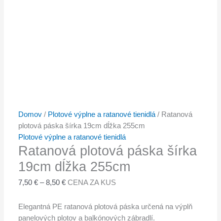
Domov
/
Plotové výplne a ratanové tienidlá
/ Ratanová
plotová páska šírka 19cm dĺžka 255cm
Plotové výplne a ratanové tienidlá
Ratanová plotová páska šírka
19cm dĺžka 255cm
7,50
€
–
8,50
€
CENA ZA KUS
Elegantná PE ratanová plotová páska určená na výplň
panelových plotov a balkónových zábradlí.