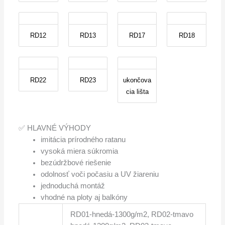
RD12
RD13
RD17
RD18
RD22
RD23
ukončova
cia lišta
✅ HLAVNÉ VÝHODY
imitácia prírodného ratanu
vysoká miera súkromia
bezúdržbové riešenie
odolnosť voči počasiu a UV žiareniu
jednoduchá montáž
vhodné na ploty aj balkóny
RD01-hnedá-1300g/m2, RD02-tmavo