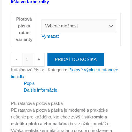
lišta vo farbe rolky
Plotová
páska
ratan
Vymazať
varianty
-
+
PRIDAŤ DO KOŠÍKA
Katalógové číslo:
-
Kategória:
Plotové výplne a ratanové
tienidlá
Popis
Ďalšie informácie
PE ratanová plotová páska
PE ratanová plotová páska je moderné a praktické
riešenie pre každého, kto chce zvýšiť
súkromie a
estetiku plotu alebo balkóna
bez zložitej montáže.
Vďaka realistickej imitácii ratanu pôsobí prirodzene a