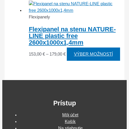
Flexipanely
Flexipanel na stenu NATURE-
LINE plastic free
2600x1000x1,4mm
153,00
€
–
179,00
€
VÝBER MOŽNOSTÍ
Prístup
Môj účet
Košík
Na stiahnutie