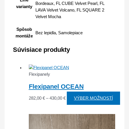
Line
Bordeaux, FL CUBE Velvet Pearl, FL
varianty
LAVA Velvet Volcano, FL SQUARE 2
Velvet Mocha
Spôsob
Bez lepidla, Samolepiace
montáže
Súvisiace produkty
Flexipanely
Flexipanel OCEAN
282,00
€
–
430,00
€
VÝBER MOŽNOSTÍ