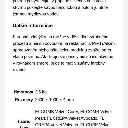
povrch povysávajte; v prípade silného znečistenia
škvrnu poklepte savou handričkou a potom ju utrite
jemnou mydlovou vodou.
Ďalšie informácie
Farebné odchýlky sú možné v dôsledku výrobného
procesu a nie sú dôvodom na reklamáciu. Pred ďalším
spracovaním alebo inštaláciou produktu zvážte smer
vlasu povrchu. Ak dizajnové panely nie sú inštalované
v rovnakom smere, bude to mať vizuálny farebný
rozdiel.
Hmotnosť
3,6 kg
Rozmery
2600 × 1000 × 4 mm
FL COMB Velvet Curry, FL COMB Velvet
Pearl, FL CREPA Velvet Avocado, FL
Fabric
CREPA Velvet Volcano, FL CUBE Velvet