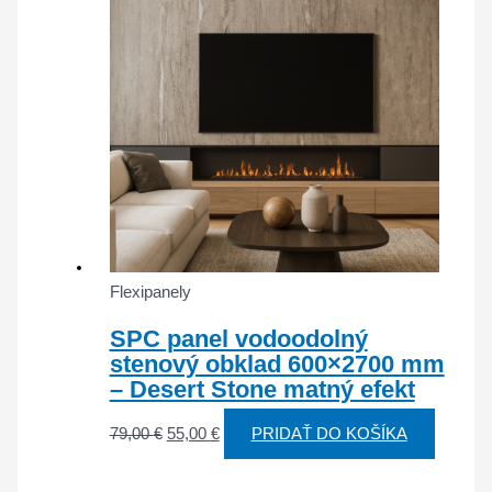
Flexipanely
SPC panel vodoodolný
stenový obklad 600×2700 mm
– Desert Stone matný efekt
79,00
€
55,00
€
PRIDAŤ DO KOŠÍKA