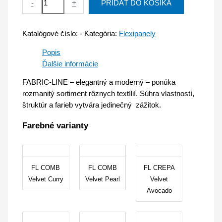
-
+
PRIDAŤ DO KOŠÍKA
Katalógové číslo:
-
Kategória:
Flexipanely
Popis
Ďalšie informácie
FABRIC-LINE – elegantný a moderný – ponúka
rozmanitý sortiment rôznych textílií. Súhra vlastností,
štruktúr a farieb vytvára jedinečný zážitok.
Farebné varianty
FL COMB
FL COMB
FL CREPA
Velvet Curry
Velvet Pearl
Velvet
Avocado