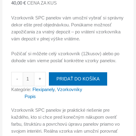
40,00
€
CENA ZA KUS
Vzorkovník SPC panelov vám umožní vybrať si správny
dekor ešte pred objednávkou. Ponúkame možnosť
zapožičania za vratný depozit – po vrátení vzorkovníka
vám depozit v plnej výške vrátime.
Požičať si môžete celý vzorkovník (12kusov) alebo po
dohode vám vieme poslať konkrétne vzorky panelov.
-
+
PRIDAŤ DO KOŠÍKA
Kategórie:
Flexipanely
,
Vzorkovníky
Popis
Vzorkovník SPC panelov je praktické riešenie pre
každého, kto si chce pred konečným nákupom overiť
farbu, štruktúru a povrchovú úpravu panelov priamo vo
svojom interiéri. Reálna vzorka vám umožní porovnať