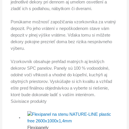
jednotlivé dekory pri dennom aj umelom osvetlení a
zladiť ich s podlahou, nábytkom či dverami.
Ponúkame možnosť zapožičania vzorkovníka za vratný
depozit. Po jeho vrátení v nepoškodenom stave vám
depozit v plnej výške vrátime. Vďaka tomu si môžete
dekory pokojne prezrieť doma bez rizika nesprávneho
výberu.
Vzorkovník obsahuje prehľad matných aj lesklých
dekorov SPC panelov. Panely sú 100 % vodoodolné,
odolné voči vlhkosti a vhodné do kúpeľní, kuchýň aj
obytných priestorov. Vyskúšajte si ich kvalitu a vzhľad
ešte pred finálnou objednávkou a vyberte si riešenie,
ktoré bude dokonale ladiť s vaším interiérom.
Súvisiace produkty
Flexipanely