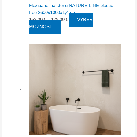
Flexipanel na stenu NATURE-LINE plastic
free 2600x1000x1,4mm
153,00
€
–
179,00
€
VÝBER
MOŽNOSTÍ