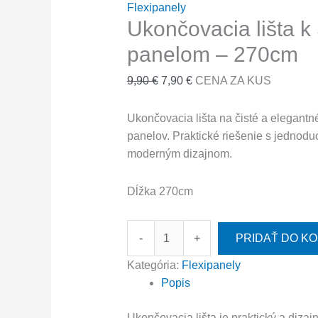
Flexipanely
Ukončovacia lišta 
panelom – 270cm
9,90
€
7,90
€
CENA ZA KUS
Ukončovacia lišta na čisté a elegan
panelov. Praktické riešenie s jednod
moderným dizajnom.
Dĺžka 270cm
-
+
PRIDAŤ DO KO
Kategória:
Flexipanely
Popis
Ukončovacia lišta je praktický a diza