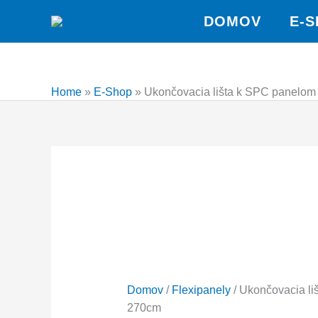
Preskočiť
množstvo
Pôvodná
Aktuálna
Pôvodn
DOMOV
E-
Zľava!
Zľava!
Zľava!
Zľava!
Zľava!
na
Ukončovacia
cena
cena
cena
obsah
lišta
bola:
je:
bola:
k
9,90 €.
7,90 €.
79,00 €.
SPC
Home
»
E-Shop
»
Ukončovacia lišta k SPC panelom
panelom
-
270cm
Domov
/
Flexipanely
/ Ukončovacia li
270cm