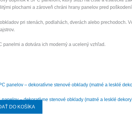
itými plochami a zároveň chráni hrany panelov pred poškoden
 obkladov pri stenách, podlahách, dverách alebo prechodoch.
jstrov.
C panelmi a dotvára ich moderný a ucelený vzhľad.
panelov – dekoratívne stenové obklady (matné a lesklé dekory
DAŤ DO KOŠÍKA