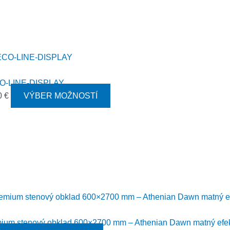
CO-LINE-DISPLAY
0
€
VÝBER MOŽNOSTÍ
ium stenový obklad 600×2700 mm – Athenian Dawn matný efe