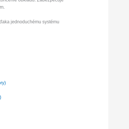
ím.
 Vďaka jednoduchému systému
)