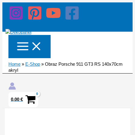
Preskočiť
množstvo
na
Obraz
obsah
Porsche
911
GT3
RS
140x70cm
akryl
Home
»
E-Shop
»
Obraz Porsche 911 GT3 RS 140x70cm
akryl
Hľadať
0,00
€