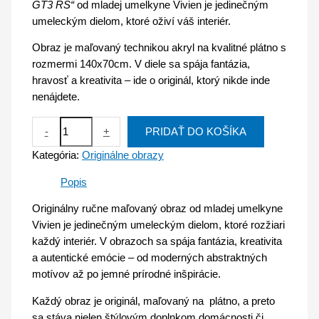
GT3 RS“
od mladej umelkyne Vivien je jedinečným
umeleckým dielom, ktoré oživí váš interiér.
Obraz je maľovaný technikou akryl na kvalitné plátno s
rozmermi 140x70cm. V diele sa spája fantázia,
hravosť a kreativita – ide o originál, ktorý nikde inde
nenájdete.
-
+
PRIDAŤ DO KOŠÍKA
Kategória:
Originálne obrazy
Popis
Originálny ručne maľovaný obraz od mladej umelkyne
Vivien je jedinečným umeleckým dielom, ktoré rozžiari
každý interiér. V obrazoch sa spája fantázia, kreativita
a autentické emócie – od moderných abstraktných
motívov až po jemné prírodné inšpirácie.
Každý obraz je originál, maľovaný na plátno, a preto
sa stáva nielen štýlovým doplnkom domácnosti či