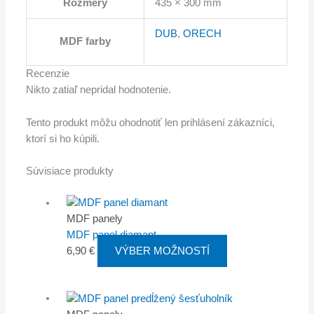
Rozmery
435 × 300 mm
DUB
,
ORECH
MDF farby
Recenzie
Nikto zatiaľ nepridal hodnotenie.
Tento produkt môžu ohodnotiť len prihlásení zákazníci,
ktorí si ho kúpili.
Súvisiace produkty
MDF panely
MDF panel diamant
6,90
€
VÝBER MOŽNOSTÍ