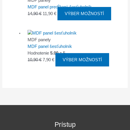
MDF panely
MDF panel predĺžený šesťuholník
14,90
€
11,90
€
VÝBER MOŽNOSTÍ
MDF panely
MDF panel šesťuholník
Hodnotenie
5.00
z 5
10,90
€
7,90
€
VÝBER MOŽNOSTÍ
Prístup