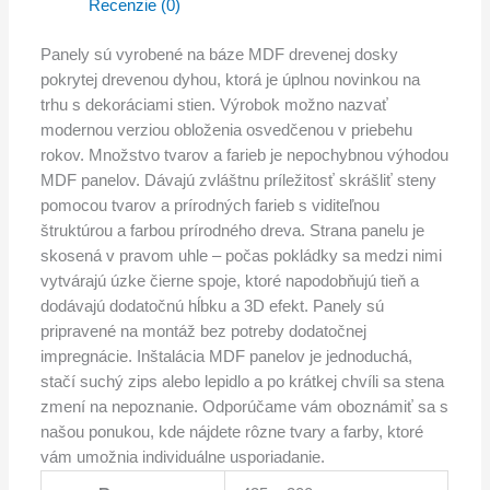
Recenzie (0)
Panely sú vyrobené na báze MDF drevenej dosky
pokrytej drevenou dyhou, ktorá je úplnou novinkou na
trhu s dekoráciami stien. Výrobok možno nazvať
modernou verziou obloženia osvedčenou v priebehu
rokov. Množstvo tvarov a farieb je nepochybnou výhodou
MDF panelov. Dávajú zvláštnu príležitosť skrášliť steny
pomocou tvarov a prírodných farieb s viditeľnou
štruktúrou a farbou prírodného dreva. Strana panelu je
skosená v pravom uhle – počas pokládky sa medzi nimi
vytvárajú úzke čierne spoje, ktoré napodobňujú tieň a
dodávajú dodatočnú hĺbku a 3D efekt. Panely sú
pripravené na montáž bez potreby dodatočnej
impregnácie. Inštalácia MDF panelov je jednoduchá,
stačí suchý zips alebo lepidlo a po krátkej chvíli sa stena
zmení na nepoznanie. Odporúčame vám oboznámiť sa s
našou ponukou, kde nájdete rôzne tvary a farby, ktoré
vám umožnia individuálne usporiadanie.