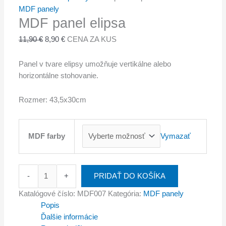
MDF panely
MDF panel elipsa
11,90
€
8,90
€
CENA ZA KUS
Panel v tvare elipsy umožňuje vertikálne alebo
horizontálne stohovanie.
Rozmer: 43,5x30cm
Vymazať
MDF farby
-
+
PRIDAŤ DO KOŠÍKA
Katalógové číslo:
MDF007
Kategória:
MDF panely
Popis
Ďalšie informácie