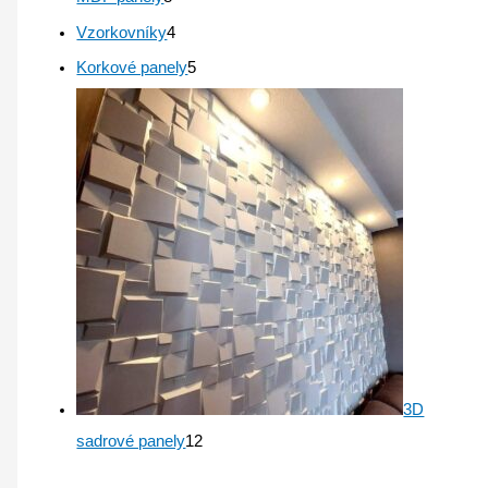
Vzorkovníky
4
Korkové panely
5
3D
sadrové panely
12