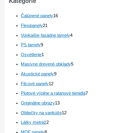
Kategórie
Čalúnené panely
16
Flexipanely
21
Vonkajšie fasádne lamely
4
PS lamely
9
Osvetlenie
1
Masívne drevené obklady
5
Akustické panely
9
Filcové panely
12
Plotové výplne a ratanové tienidlá
7
Originálne obrazy
13
Obliečky na vankúše
12
Látky metráž
2
MDF panely
8