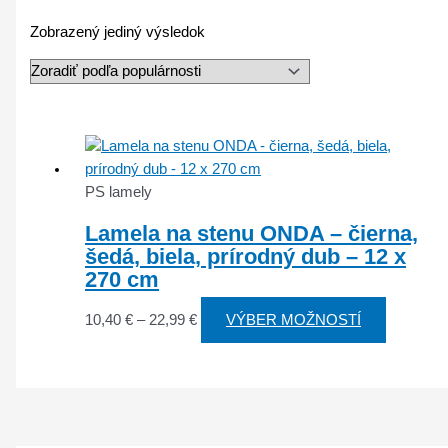
Zobrazený jediný výsledok
PS lamely
Lamela na stenu ONDA – čierna,
šedá, biela, prírodný dub – 12 x
270 cm
10,40
€
–
22,99
€
VÝBER MOŽNOSTÍ