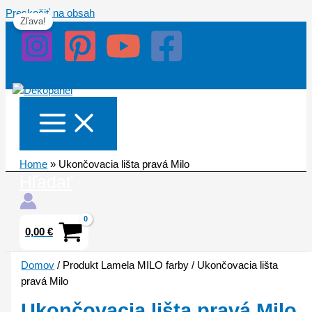
Preskočiť na obsah
Zľava!
Home
»
Ukončovacia lišta pravá Milo
Hľadať
0,00
€
Domov
/ Produkt Lamela MILO farby / Ukončovacia lišta
pravá Milo
Ukončovacia lišta pravá Milo