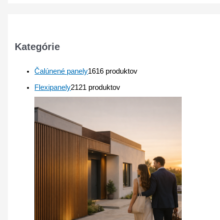
Kategórie
Čalúnené panely
16
16 produktov
Flexipanely
21
21 produktov