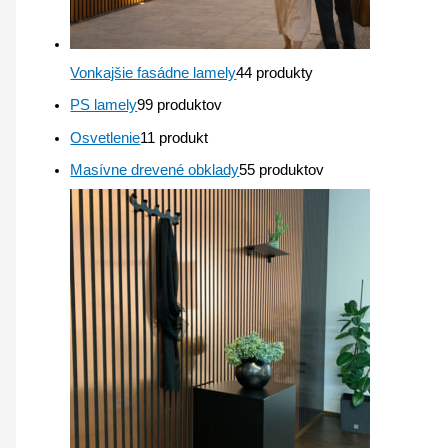
Vonkajšie fasádne lamely
4
4 produkty
PS lamely
9
9 produktov
Osvetlenie
1
1 produkt
Masívne drevené obklady
5
5 produktov