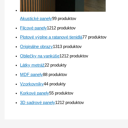
Akustické panely
9
9 produktov
Filcové panely
12
12 produktov
Plotové výplne a ratanové tienidlá
7
7 produktov
Originálne obrazy
13
13 produktov
Obliečky na vankúše
12
12 produktov
Látky metráž
2
2 produkty
MDF panely
8
8 produktov
Vzorkovníky
4
4 produkty
Korkové panely
5
5 produktov
3D sadrové panely
12
12 produktov