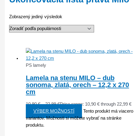
Zobrazený jediný výsledok
PS lamely
Lamela na stenu MILO – dub
sonoma, zlatá, orech – 12,2 x 270
cm
10,90
€
–
22,99
€
Price range: 10,90 € through 22,99 €
VÝBER MOŽNOSTÍ
Tento produkt má viacero
variantov. Možnosti si môžete vybrať na stránke
produktu.