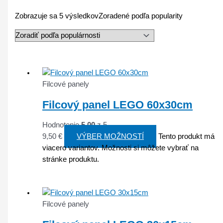
Zobrazuje sa 5 výsledkov
Zoradené podľa popularity
Filcové panely
Filcový panel LEGO 60x30cm
Hodnotenie
5.00
z 5
9,50
€
VÝBER MOŽNOSTÍ
Tento produkt má
viacero variantov. Možnosti si môžete vybrať na
stránke produktu.
Filcové panely