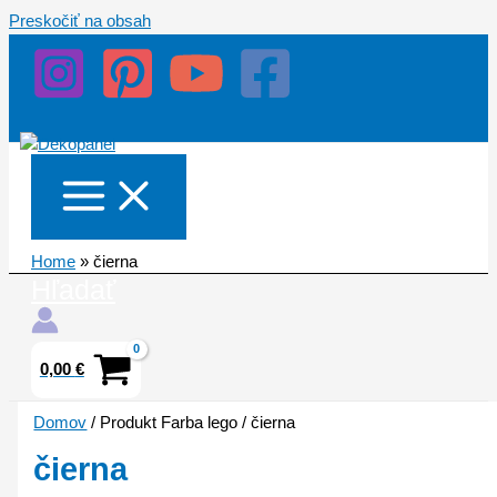
Preskočiť na obsah
Home
»
čierna
Hľadať
0,00
€
Domov
/ Produkt Farba lego / čierna
čierna