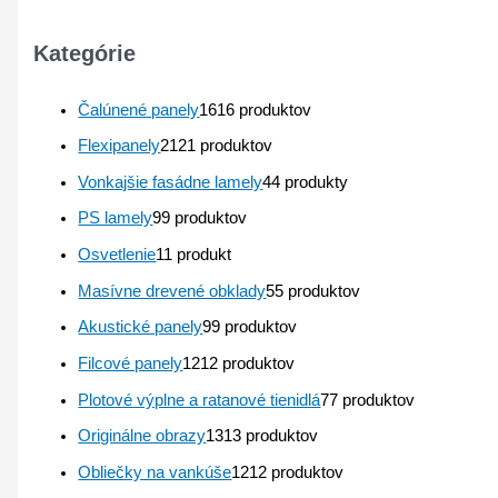
Kategórie
Čalúnené panely
16
16 produktov
Flexipanely
21
21 produktov
Vonkajšie fasádne lamely
4
4 produkty
PS lamely
9
9 produktov
Osvetlenie
1
1 produkt
Masívne drevené obklady
5
5 produktov
Akustické panely
9
9 produktov
Filcové panely
12
12 produktov
Plotové výplne a ratanové tienidlá
7
7 produktov
Originálne obrazy
13
13 produktov
Obliečky na vankúše
12
12 produktov