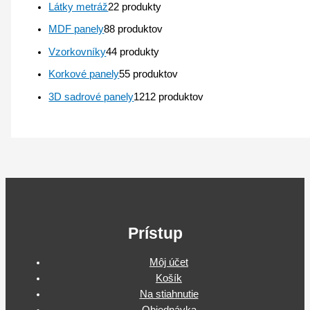
Látky metráž
2
2 produkty
MDF panely
8
8 produktov
Vzorkovníky
4
4 produkty
Korkové panely
5
5 produktov
3D sadrové panely
12
12 produktov
Prístup
Môj účet
Košík
Na stiahnutie